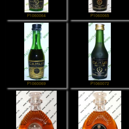
P1060064
P1060065
P1060069
P1060072