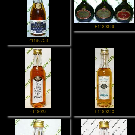
P1180899
P1180758
P119022
P1190230