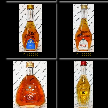
P1160040
P1160050