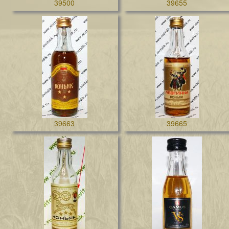
39500
39655
39663
39665