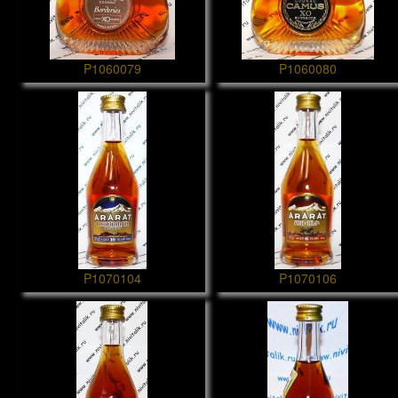
P1060079
P1060080
P1070104
P1070106