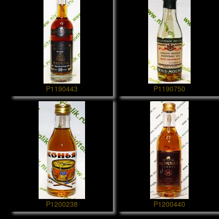
P1190443
P1190750
P1200238
P1200440