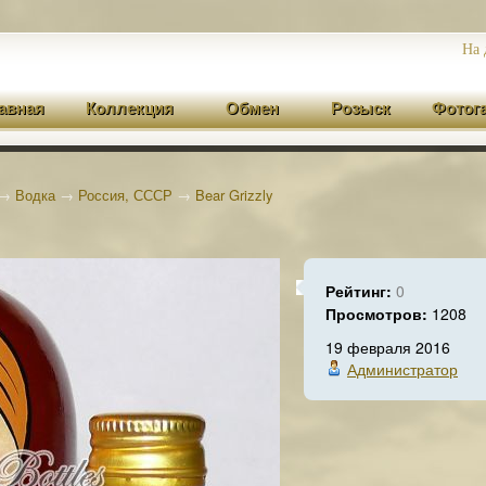
На 
авная
Коллекция
Обмен
Розыск
Фотог
→
Водка
→
Россия, СССР
→
Bear Grizzly
Рейтинг:
0
Просмотров:
1208
19 февраля 2016
Администратор