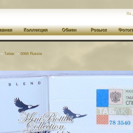
На 
авная
Коллекция
Обмен
Розыск
Фотог
→
Табак
→
0065 Russia