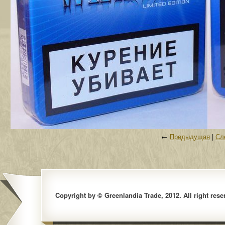
←
Предыдущая
|
Сл
Copyright by © Greenlandia Trade, 2012. All right rese