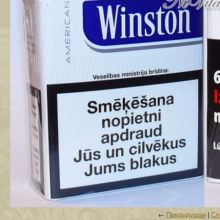
←
Предыдущая
|
Сл