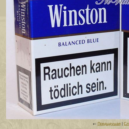
←
Предыдущая
|
Сл