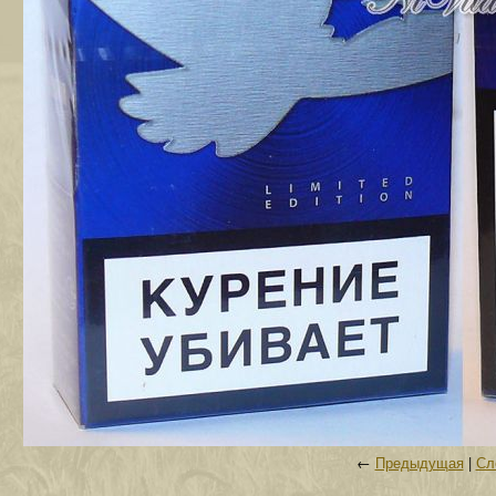
←
Предыдущая
|
Сл