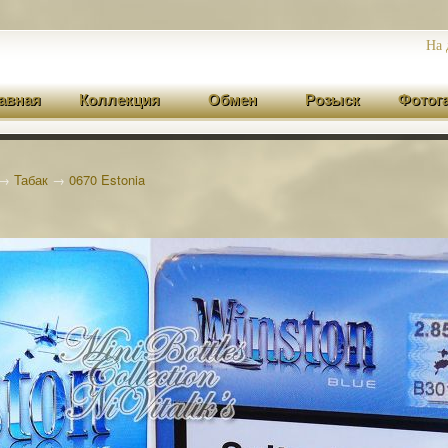
На 
авная
Коллекция
Обмен
Розыск
Фотог
→
Табак
→
0670 Estonia