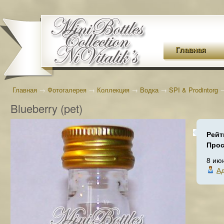
Главная
Главная
→
Фотогалерея
→
Коллекция
→
Водка
→
SPI & Prodintorg
Blueberry (pet)
Рейт
Про
8 ию
А