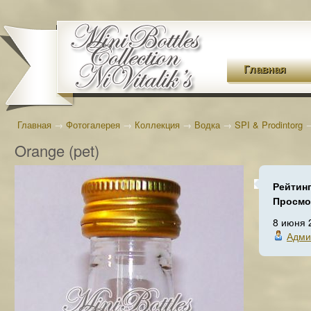
Главная
Главная
→
Фотогалерея
→
Коллекция
→
Водка
→
SPI & Prodintorg
Orange (pet)
Рейтин
Просмо
8 июня 
Адми