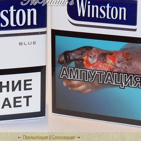
←
Предыдущая
|
Следующая
→