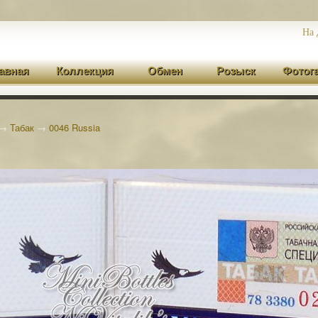
На 
авная
Коллекция
Обмен
Розыск
Фотог
→
Табак
→
0046 Russia