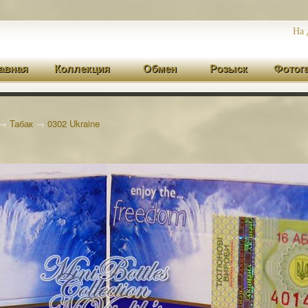
На 
авная
Коллекция
Обмен
Розыск
Фотог
→
Табак
→
0302 Ukraine