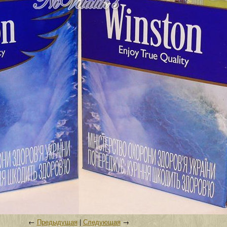
←
Предыдущая
|
Следующая
→