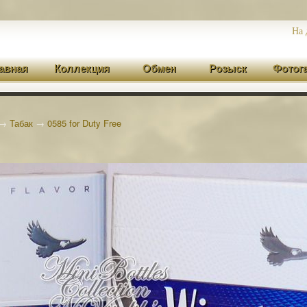
На 
авная
Коллекция
Обмен
Розыск
Фотог
→
Табак
→
0585 for Duty Free