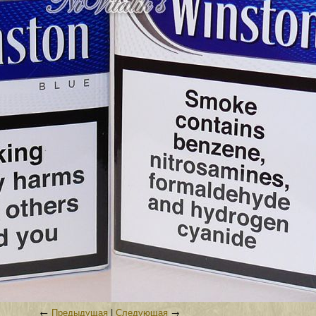
←
Предыдущая
|
Следующая
→