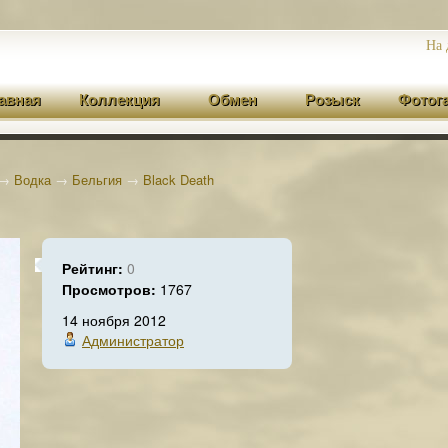
На 
авная
Коллекция
Обмен
Розыск
Фотог
→
Водка
→
Бельгия
→
Black Death
Рейтинг:
0
Просмотров:
1767
14 ноября 2012
Администратор