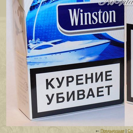
←
Предыдущая
|
Сл