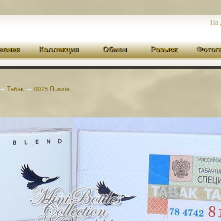
На 
авная
Коллекция
Обмен
Розыск
Фотог
→
Табак
→
0075 Russia