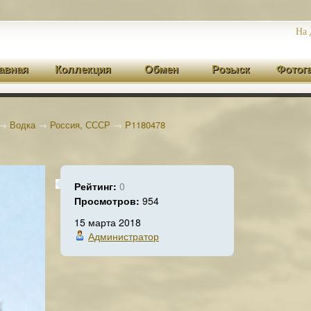
На 
авная
Коллекция
Обмен
Розыск
Фотог
→
Водка
→
Россия, СССР
→
P1180478
Рейтинг:
0
Просмотров:
954
15 марта 2018
Администратор