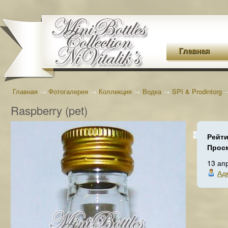
Главная
Главная
→
Фотогалерея
→
Коллекция
→
Водка
→
SPI & Prodintorg
Raspberry (pet)
Рейти
Прос
13 ап
Ад