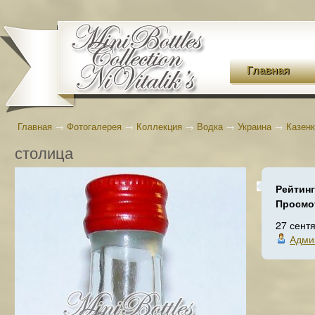
Главная
Главная
→
Фотогалерея
→
Коллекция
→
Водка
→
Украина
→
Казен
столица
Рейтин
Просмо
27 сент
Адми