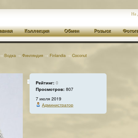
На 
авная
Коллекция
Обмен
Розыск
Фотог
→
Водка
→
Финляндия
→
Finlandia
→
Coconut
Рейтинг:
0
Просмотров:
807
7 июля 2019
Администратор