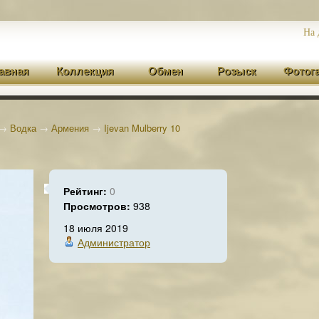
На 
авная
Коллекция
Обмен
Розыск
Фотог
→
Водка
→
Армения
→
Ijevan Mulberry 10
Рейтинг:
0
Просмотров:
938
18 июля 2019
Администратор