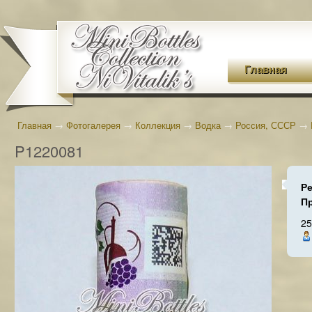
Главная
Главная
→
Фотогалерея
→
Коллекция
→
Водка
→
Россия, СССР
→
P1220081
Р
П
25