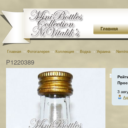
Главная
Главная
→
Фотогалерея
→
Коллекция
→
Водка
→
Украина
→
Nemiro
P1220389
Рейт
Прос
3 авг
Ад