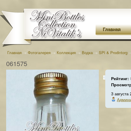
Главная
Главная
→
Фотогалерея
→
Коллекция
→
Водка
→
SPI & Prodintorg
061575
Рейтинг:
Просмот
3 августа
Админи