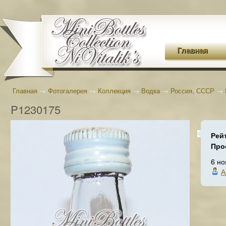
Главная
Главная
→
Фотогалерея
→
Коллекция
→
Водка
→
Россия, СССР
→
P1230175
Рей
Про
6 но
А