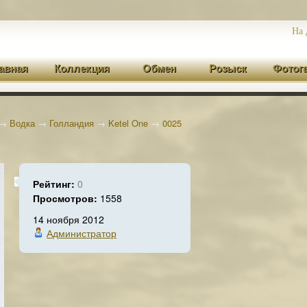
На 
авная
Коллекция
Обмен
Розыск
Фотог
→
Водка
→
Голландия
→
Ketel One
→
0025
Рейтинг:
0
Просмотров:
1558
14 ноября 2012
Администратор