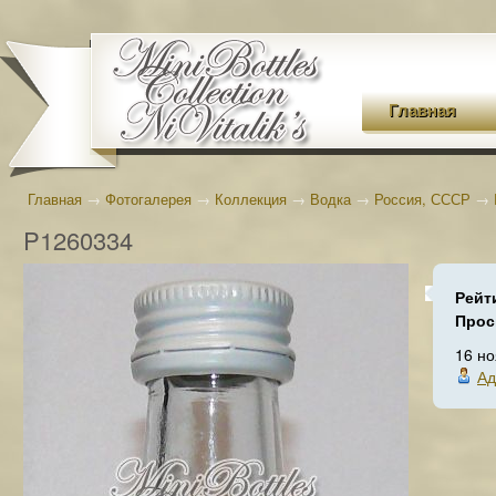
Главная
Главная
→
Фотогалерея
→
Коллекция
→
Водка
→
Россия, СССР
→
P1260334
Рейт
Прос
16 н
Ад