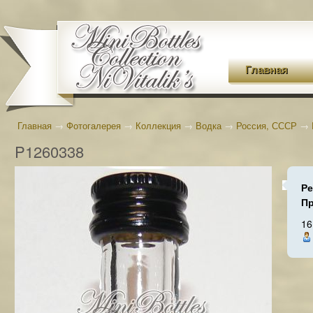
Главная
Главная
→
Фотогалерея
→
Коллекция
→
Водка
→
Россия, СССР
→
P1260338
Ре
П
16