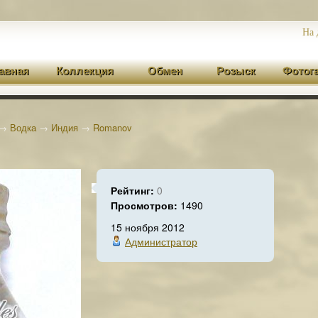
На 
авная
Коллекция
Обмен
Розыск
Фотог
→
Водка
→
Индия
→
Romanov
Рейтинг:
0
Просмотров:
1490
15 ноября 2012
Администратор