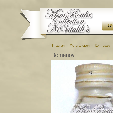
Гл
Главная
→
Фотогалерея
→
Коллекция
Romanov