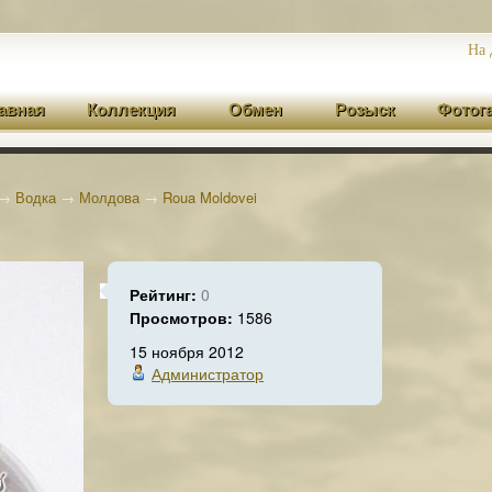
На 
авная
Коллекция
Обмен
Розыск
Фотог
→
Водка
→
Молдова
→
Roua Moldovei
Рейтинг:
0
Просмотров:
1586
15 ноября 2012
Администратор