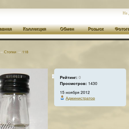
На 
авная
Коллекция
Обмен
Розыск
Фотог
→
Стопки
→
118
Рейтинг:
0
Просмотров:
1430
15 ноября 2012
Администратор