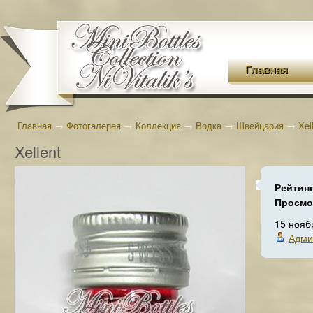
Главная
Главная
→
Фотогалерея
→
Коллекция
→
Водка
→
Швейцария
→
Xel
Xellent
Рейтин
Просмо
15 нояб
Адми