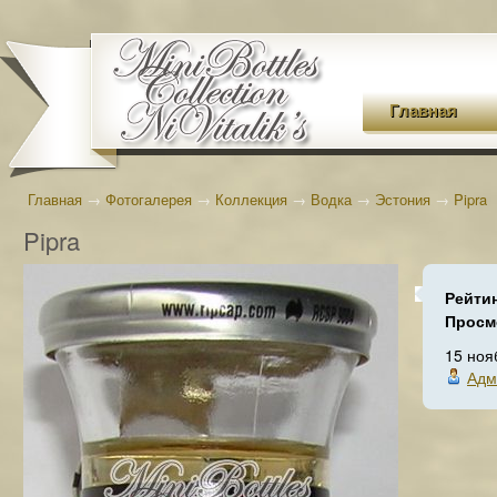
Главная
Главная
→
Фотогалерея
→
Коллекция
→
Водка
→
Эстония
→
Pipra
Pipra
Рейти
Просм
15 ноя
Адм