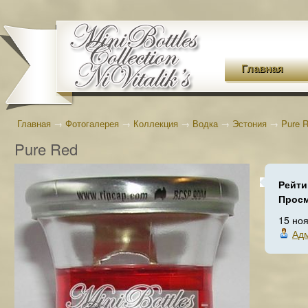
Главная
Главная
→
Фотогалерея
→
Коллекция
→
Водка
→
Эстония
→
Pure 
Pure Red
Рейти
Прос
15 но
Ад