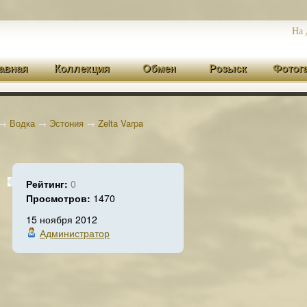
На 
авная
Коллекция
Обмен
Розыск
Фотог
→
Водка
→
Эстония
→
Zelta Varpa
Рейтинг:
0
Просмотров:
1470
15 ноября 2012
Администратор