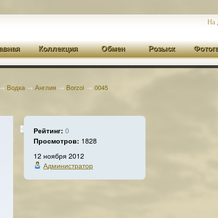
На 
авная
Коллекция
Обмен
Розыск
Фотог
→
Водка
→
Англия
→
Borzoi
→
0045
Рейтинг:
0
Просмотров:
1828
12 ноября 2012
Администратор