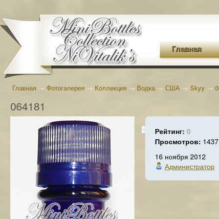
Главная
Главная
→
Фотогалерея
→
Коллекция
→
Водка
→
США
→
Skyy
→
0
064181
Рейтинг:
0
Просмотров:
1437
16 ноября 2012
Администратор