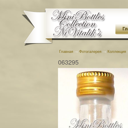
Гл
Главная
→
Фотогалерея
→
Коллекция
063295