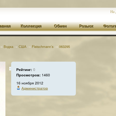
На 
авная
Коллекция
Обмен
Розыск
Фотог
→
Водка
→
США
→
Fleischmann’s
→
063295
Рейтинг:
0
Просмотров:
1460
16 ноября 2012
Администратор