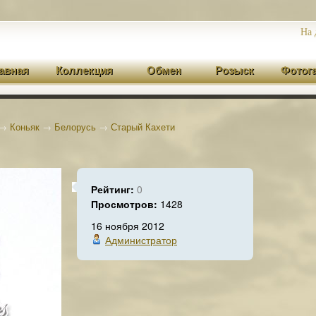
На 
авная
Коллекция
Обмен
Розыск
Фотог
→
Коньяк
→
Белорусь
→
Старый Кахети
Рейтинг:
0
Просмотров:
1428
16 ноября 2012
Администратор