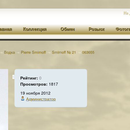
На 
авная
Коллекция
Обмен
Розыск
Фотог
→
Водка
→
Pierre Smirnoff
→
Smirnoff № 21
→
063655
Рейтинг:
0
Просмотров:
1817
19 ноября 2012
Администратор