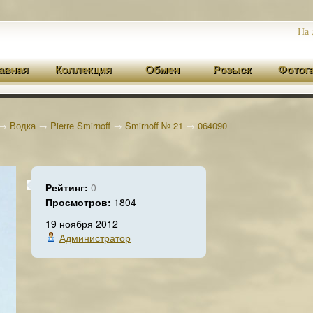
На 
авная
Коллекция
Обмен
Розыск
Фотог
→
Водка
→
Pierre Smirnoff
→
Smirnoff № 21
→
064090
Рейтинг:
0
Просмотров:
1804
19 ноября 2012
Администратор