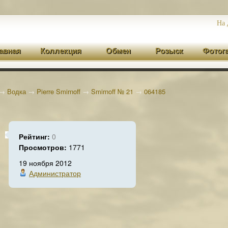
На 
авная
Коллекция
Обмен
Розыск
Фотог
→
Водка
→
Pierre Smirnoff
→
Smirnoff № 21
→
064185
Рейтинг:
0
Просмотров:
1771
19 ноября 2012
Администратор