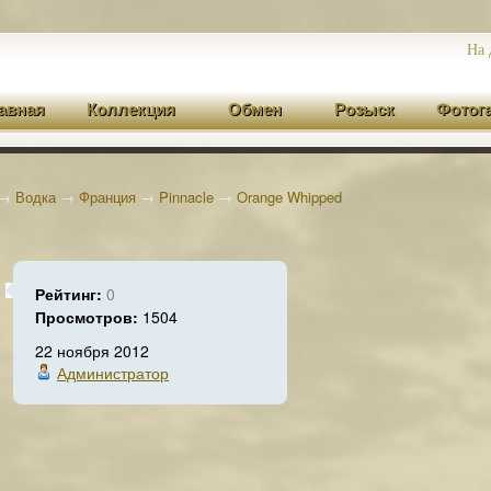
На 
авная
Коллекция
Обмен
Розыск
Фотог
→
Водка
→
Франция
→
Pinnacle
→
Orange Whipped
Рейтинг:
0
Просмотров:
1504
22 ноября 2012
Администратор