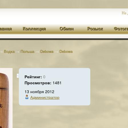
На 
авная
Коллекция
Обмен
Розыск
Фотог
→
Водка
→
Польша
→
Debowa
→
Debowa
Рейтинг:
0
Просмотров:
1481
13 ноября 2012
Администратор