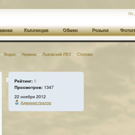
На 
авная
Коллекция
Обмен
Розыск
Фотог
→
Водка
→
Украина
→
Львовский ЛВЗ
→
Столова
Рейтинг:
0
Просмотров:
1347
22 ноября 2012
Администратор