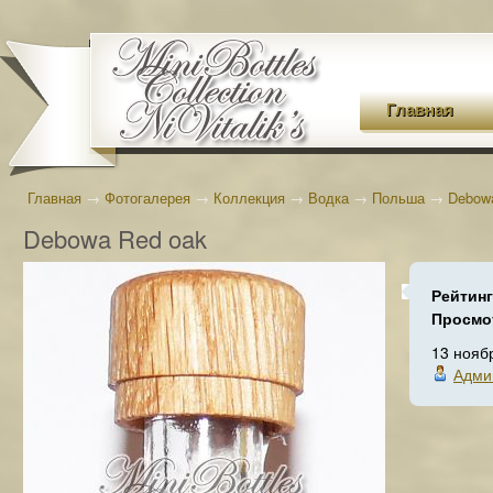
Главная
Главная
→
Фотогалерея
→
Коллекция
→
Водка
→
Польша
→
Debow
Debowa Red oak
Рейтин
Просмо
13 нояб
Адми