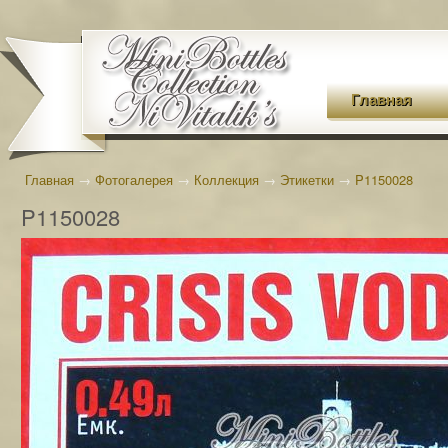
Главная
Главная
→
Фотогалерея
→
Коллекция
→
Этикетки
→
P1150028
P1150028