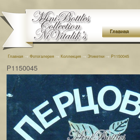
Главная
Главная
→
Фотогалерея
→
Коллекция
→
Этикетки
→
P1150045
P1150045