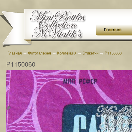
Главная
Главная
→
Фотогалерея
→
Коллекция
→
Этикетки
→
P1150060
P1150060