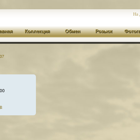
На 
авная
Коллекция
Обмен
Розыск
Фотог
37
00
р